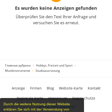
Es wurden keine Anzeigen gefunden
Überprüfen Sie den Text Ihrer Anfrage und
versuchen Sie es erneut.
Главные рубрики
Hobbys, Freizeit und Sport
Musikinstrumente
Studioausrüstung
Anzeige
Firmen
Blog
Website-Karte
Kontakt
Regionale Karte
Impressum
Datenschutze
Durch die weitere Nutzung dieser Website
Zahnarzt Tsypin Wuppertal
erklären Sie sich mit der Verwendung von